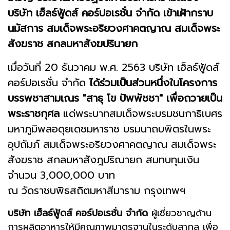
บริษัท เฮ็ลธ์ฟู้ดส์ คอร์ปอเรชั่น จำกัด เข้าเฝ้ากราบ
นมัสการ สมเด็จพระอริยวงศาคตญาณ สมเด็จพระ
สังฆราช สกลมหาสังฆปรินายก
เมื่อวันที่ 20 ธันวาคม พ.ศ. 2563 บริษัท เฮ็ลธ์ฟู้ดส์
คอร์ปอเรชั่น จำกัด
ได้ร่วมเป็นส่วนหนึ่งในโครงการ
บรรพชาสามเณร "สาธุ โข ปัพพัชชา"
เพื่อถวายเป็น
พระราชกุศล
แด่พระบาทสมเด็จพระบรมชนกาธิเบศร
มหาภูมิพลอดุยเดชมหาราช บรมนาถบพิตรในพระ
อุปถัมภ์ สมเด็จพระอริยวงศาคตญาณ สมเด็จพระ
สังฆราช สกลมหาสังฎปริณายก สมทบทุน
เงิน
จำนวน 3,000,000 บาท
ณ วัดราชบพิธสถิตมหาสีมาราม กรุงเทพฯ
บริษัท เฮ็ลธ์ฟู้ดส์ คอร์ปอเรชั่น จำกัด
ผู้เชี่ยวชาญด้าน
การผลิตอาหารให้มีคุณภาพมาตรฐานในระดับสากล เพื่อ